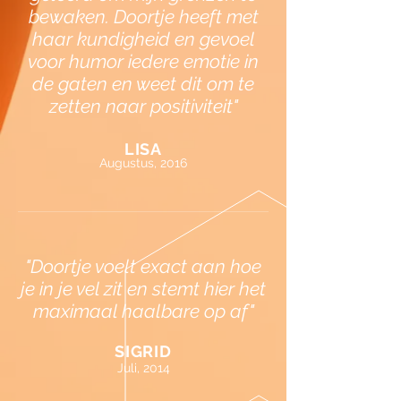
bewaken. Doortje heeft met
haar kundigheid en gevoel
voor humor iedere emotie in
de gaten en weet dit om te
zetten naar positiviteit"
LISA
Augustus, 2016
"Doortje voelt exact aan hoe
je in je vel zit en stemt hier het
maximaal haalbare op af"
SIGRID
Juli, 2014