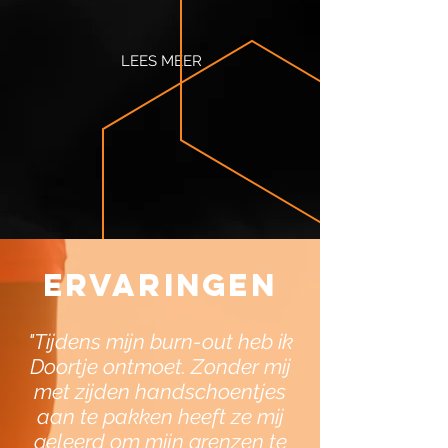
LEES MEER
ervaringen
"Tijdens mijn burn-out heb ik
Doortje ontmoet. Zonder mij
met zijden handschoentjes
aan te pakken heeft ze mij
geleerd om mijn grenzen te