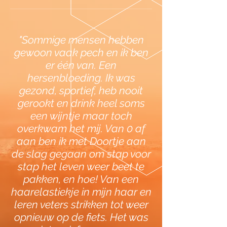
"Sommige mensen hebben
gewoon vaak pech en ik ben
er één van. Een
hersenbloeding. Ik was
gezond, sportief, heb nooit
gerookt en drink heel soms
een wijntje maar toch
overkwam het mij. Van 0 af
aan ben ik met Doortje aan
de slag gegaan om stap voor
stap het leven weer beet te
pakken, en hoe! Van een
haarelastiekje in mijn haar en
leren veters strikken tot weer
opnieuw op de fiets. Het was