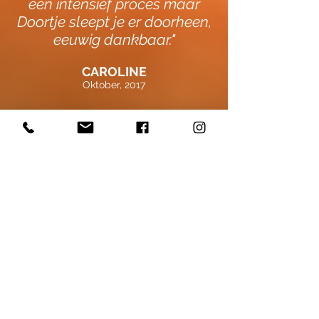
een intensief proces maar
Doortje sleept je er doorheen,
eeuwig dankbaar."
CAROLINE
Oktober, 2017
DOORTJE KLOUWERS-
FEIJEN
TRAINER / COACH
Gerard Douplantsoen 43