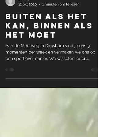
Doortje
12 okt 2020
1 minuten om te lezen
Buiten als het
kan, binnen als
het moet
Aan de Meerweg in Dirkshorn vind je ons 3
momenten per week en vermaken we ons op
een sportieve manier. We wisselen iedere
training van...