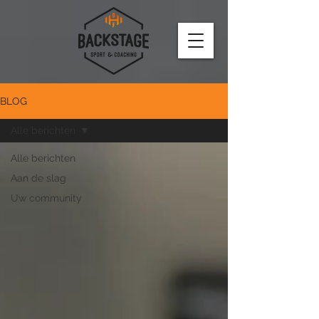
BLOG
Alle berichten
Alle berichten
Aan de slag
Uw community